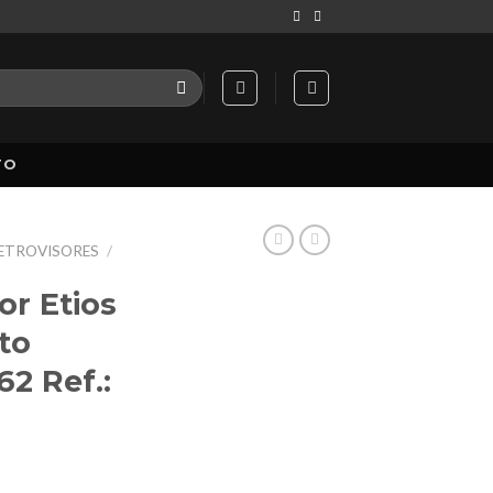
TO
RETROVISORES
/
or Etios
ito
2 Ref.: