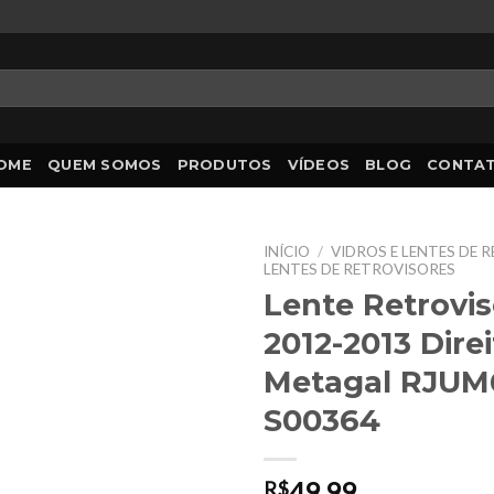
OME
QUEM SOMOS
PRODUTOS
VÍDEOS
BLOG
CONTA
INÍCIO
/
VIDROS E LENTES DE 
LENTES DE RETROVISORES
Lente Retrovis
2012-2013 Dire
Metagal RJUM6
S00364
49,99
R$