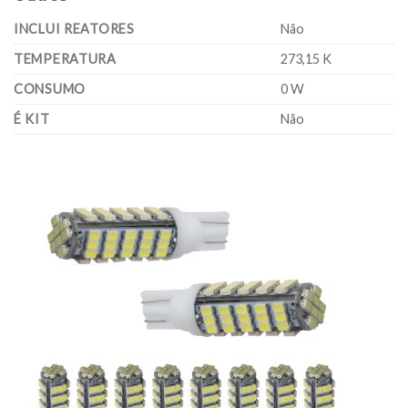
INCLUI REATORES
Não
TEMPERATURA
273,15 K
CONSUMO
0 W
É KIT
Não