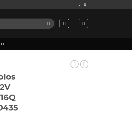
TO
olos
12V
X16Q
00435