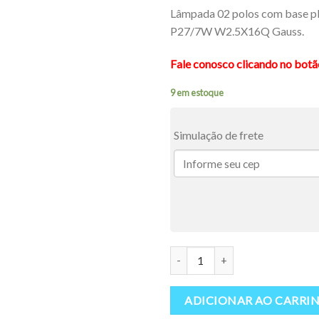
Lâmpada 02 polos com base pl
P27/7W W2.5X16Q Gauss.
Fale conosco clicando no bot
9 em estoque
Simulação de frete
Lâmpada 02 Polos Base Plástic
ADICIONAR AO CARRI