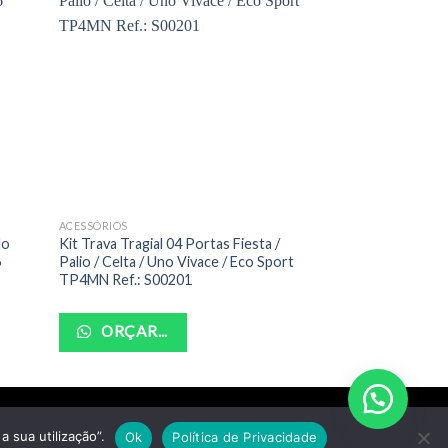
ACESSÓRIOS
ACESSÓRIOS
do
Kit Trava Tragial 04 Portas Fiesta /
Controle Complet
6
Palio / Celta / Uno Vivace / Eco Sport
Azul 03 Botões Re
TP4MN Ref.: S00201
ORÇAR...
ORÇAR...
a sua utilização”.
Ok
Política de Privacidade
1-07