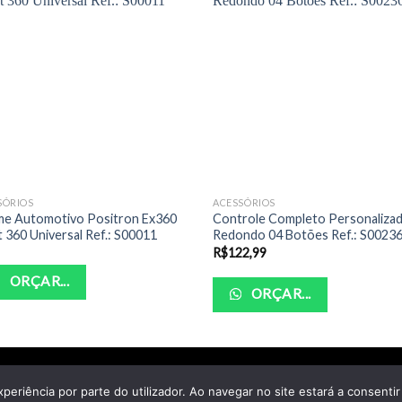
SÓRIOS
ACESSÓRIOS
me Automotivo Positron Ex360
Controle Completo Personaliza
t 360 Universal Ref.: S00011
Redondo 04 Botões Ref.: S0023
R$
122,99
ORÇAR...
ORÇAR...
POLITICA DE PRIVACIDADE
TERMOS DE USO
xperiência por parte do utilizador. Ao navegar no site estará a consentir 
yright 2026 ©
Santo Auto Vidros e Chaveiro - CNPJ: 18.011.218/000