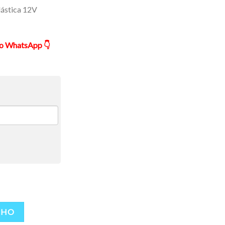
ástica 12V
ão WhatsApp 👇
a 12V P27/7W W2.5X16Q Gauss Ref.: S00435 quantidade
NHO