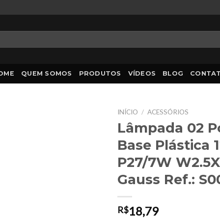
OME
QUEM SOMOS
PRODUTOS
VÍDEOS
BLOG
CONTA
INÍCIO
/
ACESSÓRIOS
Lâmpada 02 P
Base Plástica 
P27/7W W2.5
Gauss Ref.: S
18,79
R$