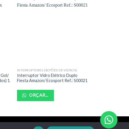
INTERRUPTORES (BOTÕES DE VIDROS)
INTERRUPTORES (BOT
 Gol/
Interruptor Vidro Elétrico Duplo
Interruptor Vidro 
dos) 1
Fiesta Amazon/ Ecosport Ref.: S00021
Celta/ Corsa (Amb
ORÇAR...
ORÇAR...