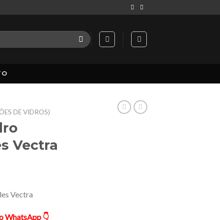
TO
ÕES DE VIDROS)
dro
es Vectra
les Vectra
ão WhatsApp 👇