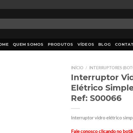
OME
QUEM SOMOS
PRODUTOS
VÍDEOS
BLOG
CONTA
INÍCIO
/
INTERRUPTORES (BOT
Interruptor Vi
Elétrico Simpl
Ref: S00066
Interruptor vidro elétrico simp
Fale conosco clicando no bot