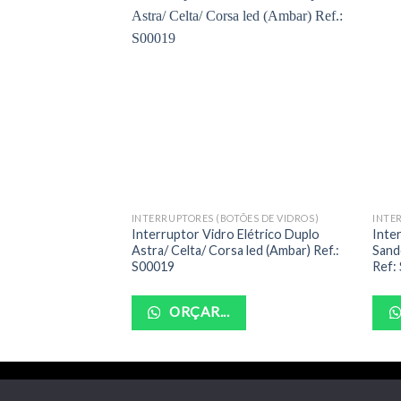
INTERRUPTORES (BOTÕES DE VIDROS)
INTE
Interruptor Vidro Elétrico Duplo
Inte
Astra/ Celta/ Corsa led (Ambar) Ref.:
Sand
S00019
Ref:
ORÇAR...