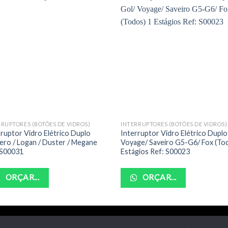
RRUPTORES (BOTÕES DE VIDROS)
INTERRUPTORES (BOTÕES DE VIDROS)
rruptor Vidro Elétrico Duplo
Interruptor Vidro Elétrico Duplo
ero / Logan / Duster / Megane
Voyage/ Saveiro G5-G6/ Fox (To
 S00031
Estágios Ref: S00023
ORÇAR...
ORÇAR...
POLITICA DE PRIVACIDADE
TERMOS DE USO