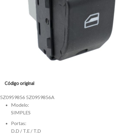
Código original
5Z0959856 5Z0959856A
Modelo:
SIMPLES
Portas:
D.D / T.E / T.D