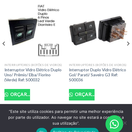
INTERRUPTORES (BOTÕES DE VIDROS)
INTERRUPTORES (BOTÕES DE VIDROS)
Interruptor Vidro Elétrico Duplo
Interruptor Duplo Vidro Elétrico
Uno/ Prêmio/ Elba/ Fiorino
Gol/ Parati/ Saveiro G3 Ref:
(Verde) Ref: S00032
S00036
ORÇAR...
ORÇAR...
“Este site utiliza cookies para permitir uma melhor experiência
por parte do utilizador. Ao navegar no site estará a consentir a
POLITICA DE PRIVACIDADE
TERMOS DE USO
sua utilização”.
Copyright 2026 ©
Santo Auto Vidros e Chaveiro - CNPJ: