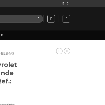
TO
MBLEMAS
rolet
ande
ef.:
ravatinha