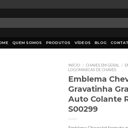
OME
QUEM SOMOS
PRODUTOS
VÍDEOS
BLOG
CONTA
INÍCIO
/
CHAVES EM GERAL
/
E
LOGOMARCAS DE CHAVES
Emblema Chev
Gravatinha Gr
Auto Colante R
S00299
Emblema Chevrolet formato g