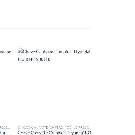
CHAVES CANIVETE, CARTÃO, FOBIK E PRESENÇA COMPLETAS
CHAVES CANIVETE, CARTÃO, FOBIK E PRESENÇA COMPLETAS
dor
Chave Canivete Completa Hyundai I30
Chave Canivete Pe