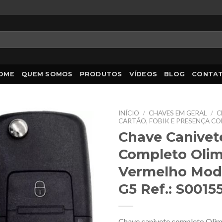
OME
QUEM SOMOS
PRODUTOS
VÍDEOS
BLOG
CONTA
INÍCIO
/
CHAVES EM GERAL
/
C
CARTÃO, FOBIK E PRESENÇA C
Chave Canivet
Completo Oli
Vermelho Mod
G5 Ref.: S0015
Chave canivete completo Olim