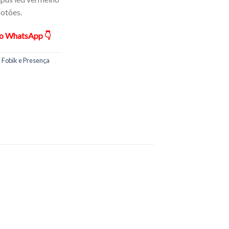
otões.
ão WhatsApp 👇
 Fobik e Presença