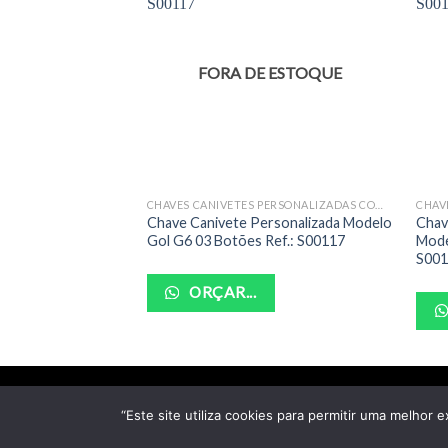
FORA DE ESTOQUE
CHAVES CANIVETES PERSONALIZADAS COMPLETAS
Chave Canivete Personalizada Modelo
Chav
Gol G6 03 Botões Ref.: S00117
Mode
S00
ORÇAR...
“Este site utiliza cookies para permitir uma melhor e
Cop