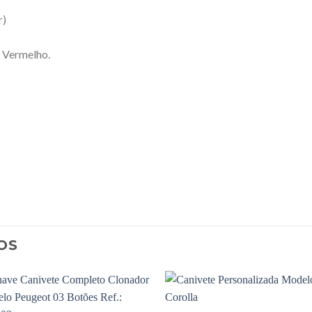
r)
 Vermelho.
OS