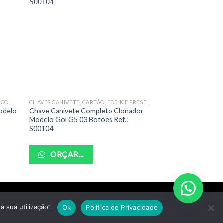
CHAVES CANIVETES PERSONALIZADAS COMPLETAS
CHAVES CANIVETE, CARTÃO, FOBIK E PRESENÇA COMPLETAS
CHAVES EM GERAL
odelo
Chave Canivete Completo Clonador
Chave Yale Simples
Modelo Gol G5 03 Botões Ref.:
S00104
ORÇAR...
ORÇAR...
a sua utilização”.
Ok
Política de Privacidade
1-07