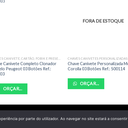
FORA DE ESTOQUE
CHAVES CANIVETE, CARTÃO, FOBIK E PRESENÇA COMPLETAS
e Canivete Completo Clonador
Chave Canivete Personalizada M
lo Peugeot 03 Botões Ref.:
Corolla 03 Botões Ref.: S00114
103
ORÇAR...
ORÇAR...
POLITICA DE PRIVACIDADE
TERMOS DE USO
xperiência por parte do utilizador. Ao navegar no site estará a consentir 
yright 2026 ©
Santo Auto Vidros e Chaveiro - CNPJ: 18.011.218/000