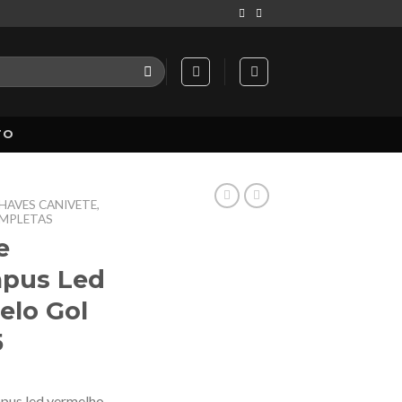
TO
HAVES CANIVETE,
OMPLETAS
e
mpus Led
elo Gol
5
pus led vermelho