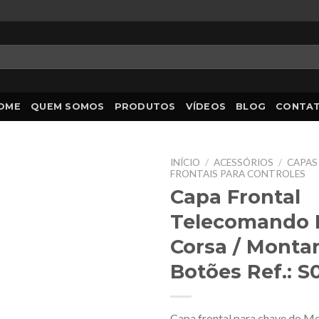
OME
QUEM SOMOS
PRODUTOS
VÍDEOS
BLOG
CONTA
INÍCIO
/
ACESSÓRIOS
/
CAPAS
FRONTAIS PARA CONTROLES
Capa Frontal
Telecomando M
Corsa / Monta
Botões Ref.: S
Capa frontal para chave do Mer