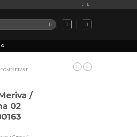
TO
 COMPLETAS E
eriva /
na 02
00163
iva / Corsa /